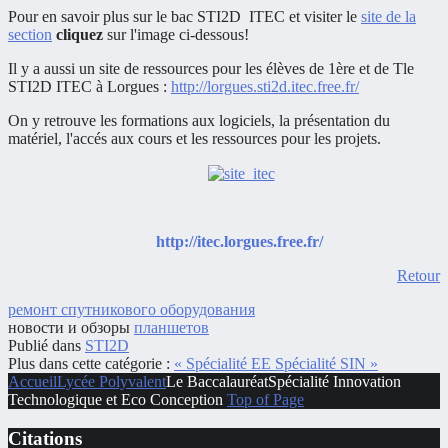
Pour en savoir plus sur le bac STI2D ITEC et visiter le
site de la
section
cliquez
sur l'image ci-dessous!
Il y a aussi un site de ressources pour les élèves de 1ère et de Tle
STI2D ITEC à Lorgues :
http://lorgues.sti2d.itec.free.fr/
On y retrouve les formations aux logiciels, la présentation du
matériel, l'accés aux cours et les ressources pour les projets.
http://itec.lorgues.free.fr/
Retour
ремонт спутникового оборудования
новости и обзоры
планшетов
Publié dans
STI2D
Plus dans cette catégorie :
« Spécialité EE
Spécialité SIN »
Accueil
Lycée Polyvalent
Le Baccalauréat
Spécialité Innovation
Technologique et Eco Conception
Top of Page
Citations