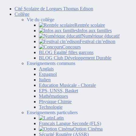
Cité Scolaire de Lorgues Thomas Edison
Collège
Vie du collège
Rentrée scolaire
Infos aux familles
Numérique éducatif
Festival cin’edison
Concours
BLOG Égalité filles garçons
BLOG Club Développement Durable
Enseignements communs
Anglais
Espagnol
Italien
Education Musicale - Chorale
EPS, UNSS, Basket
Mathématiques
Physique Chimie
Technologie
Enseignements particuliers
Latin
Français Langue Seconde (FLS)
Option Cinéma
Sécurité Routière (ASSR)