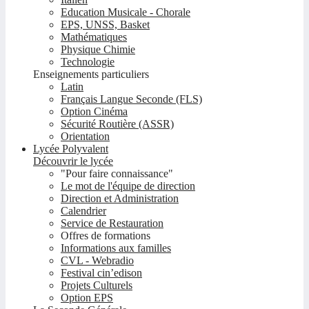
Education Musicale - Chorale
EPS, UNSS, Basket
Mathématiques
Physique Chimie
Technologie
Enseignements particuliers
Latin
Français Langue Seconde (FLS)
Option Cinéma
Sécurité Routière (ASSR)
Orientation
Lycée Polyvalent
Découvrir le lycée
"Pour faire connaissance"
Le mot de l'équipe de direction
Direction et Administration
Calendrier
Service de Restauration
Offres de formations
Informations aux familles
CVL - Webradio
Festival cin’edison
Projets Culturels
Option EPS