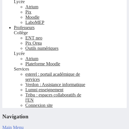
Lycée
Atrium
Pix
Moodle
LaboMEP
Professeurs
Collège
ENT neo
Pix Orga
Outils numériques
Lycée
Atrium
Plateforme Moodle
Services
esterel : portail académique de
services
Verdon : Assistance informatique
Lumni enseignement
Tribu : espaces collaboratifs de
l'EN
Connexion site
Navigation
Main Menu