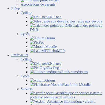
Info Onisep
Associations de parents
Elèves
Collège
ENT neo
Jules : aide aux devoirs
Calcul des points au
DNB
Lycée
Atrium
Pix
Moodle
LaboMEP
Professeurs
Collège
ENT neo
Pix Orga
Outils numériques
Lycée
Atrium
Plateforme Moodle
Services
esterel :
portail académique de services
Verdon :