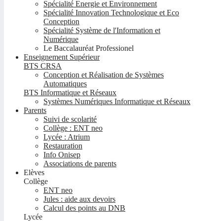
Spécialité Energie et Environnement
Spécialité Innovation Technologique et Eco
Conception
Spécialité Système de l'Information et
Numérique
Le Baccalauréat Professionel
Enseignement Supérieur
BTS CRSA
Conception et Réalisation de Systèmes
Automatiques
BTS Informatique et Réseaux
Systèmes Numériques Informatique et Réseaux
Parents
Suivi de scolarité
Collège : ENT neo
Lycée : Atrium
Restauration
Info Onisep
Associations de parents
Elèves
Collège
ENT neo
Jules : aide aux devoirs
Calcul des points au DNB
Lycée