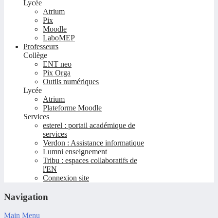
Lycée
Atrium
Pix
Moodle
LaboMEP
Professeurs
Collège
ENT neo
Pix Orga
Outils numériques
Lycée
Atrium
Plateforme Moodle
Services
esterel : portail académique de
services
Verdon : Assistance informatique
Lumni enseignement
Tribu : espaces collaboratifs de
l'EN
Connexion site
Navigation
Main Menu