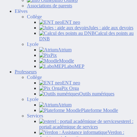
Info Onisep
Associations de parents
Elèves
Collège
ENT neo
Jules : aide aux devoirs
Calcul des points au
DNB
Lycée
Atrium
Pix
Moodle
LaboMEP
Professeurs
Collège
ENT neo
Pix Orga
Outils numériques
Lycée
Atrium
Plateforme Moodle
Services
esterel :
portail académique de services
Verdon :