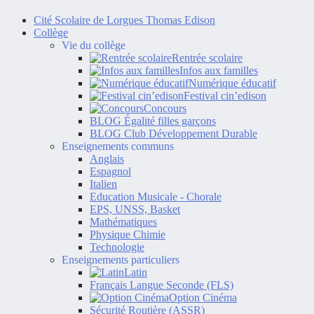
Cité Scolaire de Lorgues Thomas Edison
Collège
Vie du collège
Rentrée scolaire
Infos aux familles
Numérique éducatif
Festival cin’edison
Concours
BLOG Égalité filles garçons
BLOG Club Développement Durable
Enseignements communs
Anglais
Espagnol
Italien
Education Musicale - Chorale
EPS, UNSS, Basket
Mathématiques
Physique Chimie
Technologie
Enseignements particuliers
Latin
Français Langue Seconde (FLS)
Option Cinéma
Sécurité Routière (ASSR)