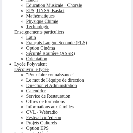
Education Musicale - Chorale
EPS, UNSS, Basket
Mathématiques
Physique Chimie
Technologie
Enseignements particuliers
Latin
Français Langue Seconde (FLS)
Option Cinéma
Sécurité Routière (ASSR)
Orientation
Lycée Polyvalent
Découvrir le lycée
"Pour faire connaissance"
Le mot de l'équipe de direction
Direction et Administration
Calendrier
Service de Restauration
Offres de formations
Informations aux familles
CVL - Webradio
Festival cin’edison
Projets Culturels
Option EPS