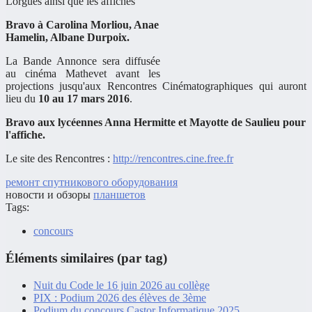
Lorgues ainsi que les affiches
Bravo à Carolina Morliou, Anae
Hamelin, Albane Durpoix.
La Bande Annonce sera diffusée
au cinéma Mathevet avant les
projections jusqu'aux Rencontres Cinématographiques qui auront
lieu du
10 au 17 mars 2016
.
Bravo aux lycéennes Anna Hermitte et Mayotte de Saulieu pour
l'affiche.
Le site des Rencontres :
http://rencontres.cine.free.fr
ремонт спутникового оборудования
новости и обзоры
планшетов
Tags:
concours
Éléments similaires (par tag)
Nuit du Code le 16 juin 2026 au collège
PIX : Podium 2026 des élèves de 3ème
Podium du concours Castor Informatique 2025