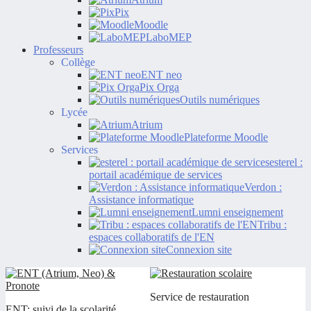
Pix
Moodle
LaboMEP
Professeurs
Collège
ENT neo
Pix Orga
Outils numériques
Lycée
Atrium
Plateforme Moodle
Services
esterel :
portail académique de services
Verdon :
Assistance informatique
Lumni enseignement
Tribu :
espaces collaboratifs de l'EN
Connexion site
Service de restauration
ENT: suivi de la scolarité