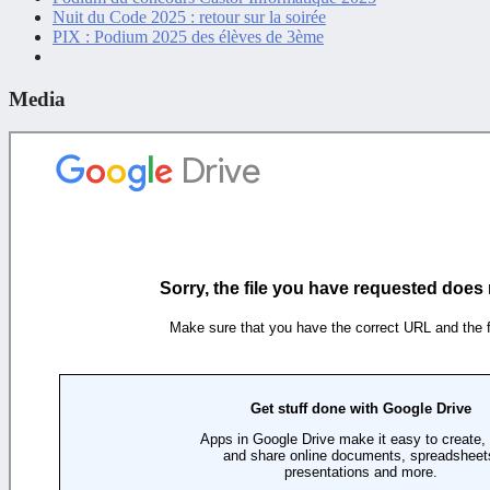
Nuit du Code 2025 : retour sur la soirée
PIX : Podium 2025 des élèves de 3ème
Media