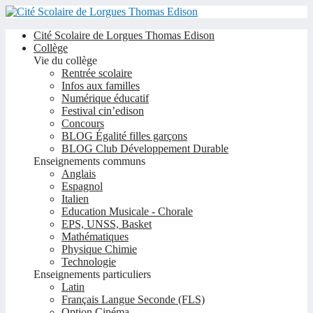
Cité Scolaire de Lorgues Thomas Edison
Collège
Vie du collège
Rentrée scolaire
Infos aux familles
Numérique éducatif
Festival cin’edison
Concours
BLOG Égalité filles garçons
BLOG Club Développement Durable
Enseignements communs
Anglais
Espagnol
Italien
Education Musicale - Chorale
EPS, UNSS, Basket
Mathématiques
Physique Chimie
Technologie
Enseignements particuliers
Latin
Français Langue Seconde (FLS)
Option Cinéma