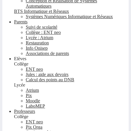
Conception et Réalisation de Systèmes
Automatiques
BTS Informatique et Réseaux
Systèmes Numériques Informatique et Réseaux
Parents
Suivi de scolarité
Collège : ENT neo
Lycée : Atrium
Restauration
Info Onisep
Associations de parents
Elèves
Collège
ENT neo
Jules : aide aux devoirs
Calcul des points au DNB
Lycée
Atrium
Pix
Moodle
LaboMEP
Professeurs
Collège
ENT neo
Pix Orga