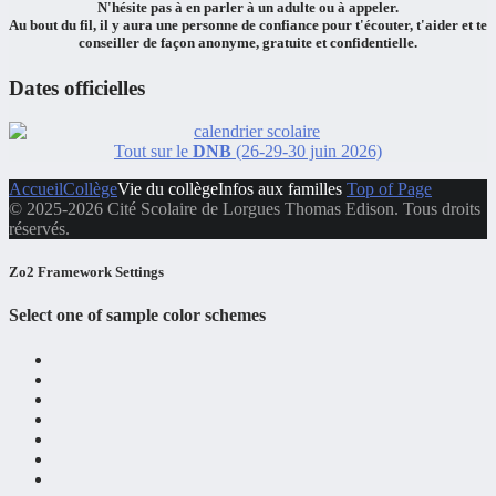
N'hésite pas à en
parler à un adulte ou à appeler.
Au bout du fil, il y aura
une personne de confiance
pour
t'écouter
,
t'aider
et
te
conseiller
de façon
anonyme, gratuite et confidentielle.
Dates officielles
Tout sur le
DNB
(26-29-30 juin 2026)
Accueil
Collège
Vie du collège
Infos aux familles
Top of Page
© 2025-2026 Cité Scolaire de Lorgues Thomas Edison. Tous droits
réservés.
Zo2 Framework Settings
Select one of sample color schemes