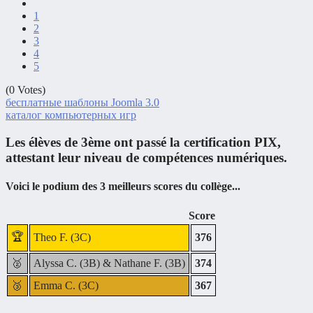
1
2
3
4
5
(0 Votes)
бесплатные шаблоны Joomla 3.0
каталог компьютерных игр
Les élèves de 3ème ont passé la certification PIX,
attestant leur niveau de compétences numériques.
Voici le podium des 3 meilleurs scores du collège...
Score
🏆
Theo F. (3C)
376
🥈
Alyssa C. (3B) & Nathane F. (3B)
374
🥉
Emma C. (3C)
367