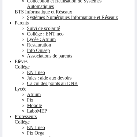
Conception et Réalisation de Systèmes
Automatiques
BTS Informatique et Réseaux
Systèmes Numériques Informatique et Réseaux
Parents
Suivi de scolarité
Collège : ENT neo
Lycée : Atrium
Restauration
Info Onisep
Associations de parents
Elèves
Collège
ENT neo
Jules : aide aux devoirs
Calcul des points au DNB
Lycée
Atrium
Pix
Moodle
LaboMEP
Professeurs
Collège
ENT neo
Pix Orga