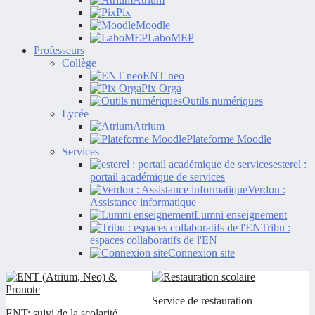
Pix
Moodle
LaboMEP
Professeurs
Collège
ENT neo
Pix Orga
Outils numériques
Lycée
Atrium
Plateforme Moodle
Services
esterel :
portail académique de services
Verdon :
Assistance informatique
Lumni enseignement
Tribu :
espaces collaboratifs de l'EN
Connexion site
Service de restauration
ENT: suivi de la scolarité