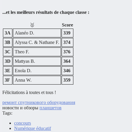
...et les meilleurs résultats de chaque classe :
🥇
Score
3A
Alanéo D.
339
3B
Alyssa C. & Nathane F.
374
3C
Theo F.
376
3D
Mattyas B.
364
3E
Enola D.
346
3F
Anna W.
359
Félicitations à toutes et tous !
ремонт спутникового оборудования
новости и обзоры
планшетов
Tags:
concours
Numérique éducatif