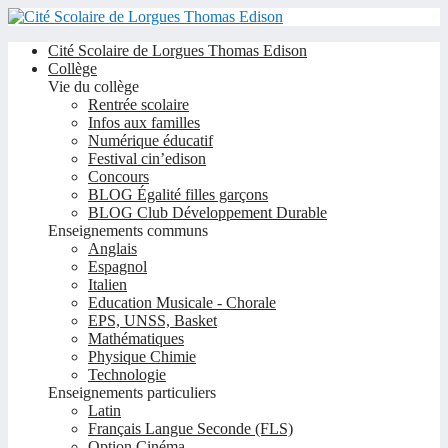
Cité Scolaire de Lorgues Thomas Edison
Collège
Vie du collège
Rentrée scolaire
Infos aux familles
Numérique éducatif
Festival cin’edison
Concours
BLOG Égalité filles garçons
BLOG Club Développement Durable
Enseignements communs
Anglais
Espagnol
Italien
Education Musicale - Chorale
EPS, UNSS, Basket
Mathématiques
Physique Chimie
Technologie
Enseignements particuliers
Latin
Français Langue Seconde (FLS)
Option Cinéma