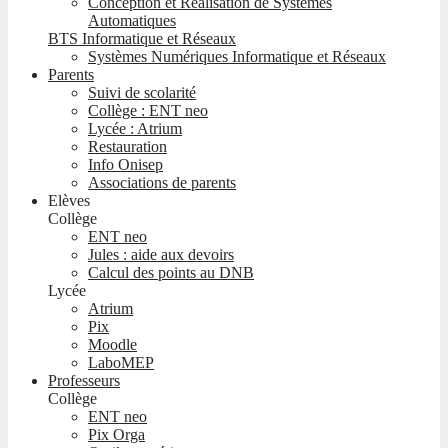
Conception et Réalisation de Systèmes
Automatiques
BTS Informatique et Réseaux
Systèmes Numériques Informatique et Réseaux
Parents
Suivi de scolarité
Collège : ENT neo
Lycée : Atrium
Restauration
Info Onisep
Associations de parents
Elèves
Collège
ENT neo
Jules : aide aux devoirs
Calcul des points au DNB
Lycée
Atrium
Pix
Moodle
LaboMEP
Professeurs
Collège
ENT neo
Pix Orga