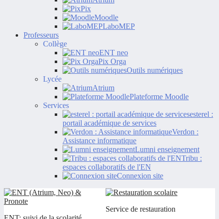
Pix
Moodle
LaboMEP
Professeurs
Collège
ENT neo
Pix Orga
Outils numériques
Lycée
Atrium
Plateforme Moodle
Services
esterel :
portail académique de services
Verdon :
Assistance informatique
Lumni enseignement
Tribu :
espaces collaboratifs de l'EN
Connexion site
Service de restauration
ENT: suivi de la scolarité