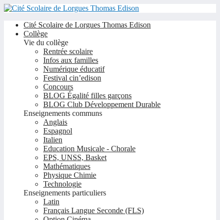
Cité Scolaire de Lorgues Thomas Edison
Collège
Vie du collège
Rentrée scolaire
Infos aux familles
Numérique éducatif
Festival cin’edison
Concours
BLOG Égalité filles garçons
BLOG Club Développement Durable
Enseignements communs
Anglais
Espagnol
Italien
Education Musicale - Chorale
EPS, UNSS, Basket
Mathématiques
Physique Chimie
Technologie
Enseignements particuliers
Latin
Français Langue Seconde (FLS)
Option Cinéma