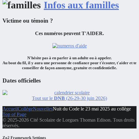
Infos aux familles
Victime ou témoin ?
Ces numéros peuvent
T'AIDER.
N'hésite pas à en
parler à un adulte ou à appeler.
Au bout du fil, il y aura
une personne de confiance
pour
t'écouter
,
t'aider
et
te
conseiller
de façon
anonyme, gratuite et confidentielle.
Dates officielles
Tout sur le
DNB
(26-29-30 juin 2026)
Accueil
Collège
Nouvelles
Nuit du Code le 23 mai 2025 au collège
Top of Page
© 2025-2026 Cité Scolaire de Lorgues Thomas Edison. Tous droits
réservés.
Zo2 Framework Settings