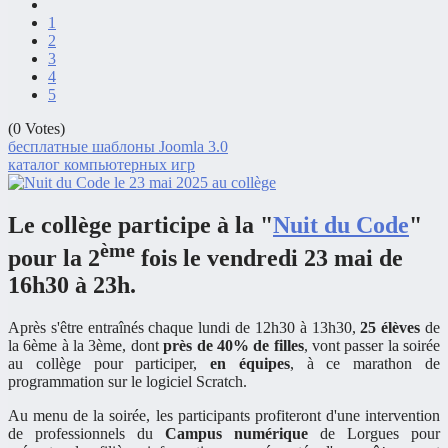
1
2
3
4
5
(0 Votes)
бесплатные шаблоны Joomla 3.0
каталог компьютерных игр
Le collège participe à la "
Nuit du Code
"
ème
pour la 2
fois le
vendredi 23 mai
de
16h30 à 23h
.
Après s'être entraînés chaque lundi de 12h30 à 13h30,
25 élèves
de
la 6ème à la 3ème, dont
près de 40% de filles
, vont passer la soirée
au collège pour participer,
en équipes
, à ce marathon de
programmation sur le logiciel Scratch.
Au menu de la soirée, les participants profiteront d'une intervention
de professionnels du
Campus numérique
de Lorgues pour