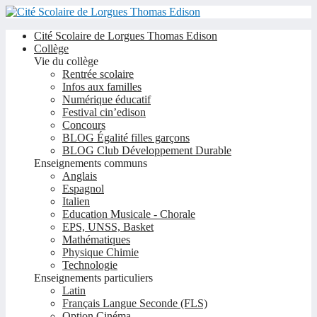
Cité Scolaire de Lorgues Thomas Edison
Collège
Vie du collège
Rentrée scolaire
Infos aux familles
Numérique éducatif
Festival cin’edison
Concours
BLOG Égalité filles garçons
BLOG Club Développement Durable
Enseignements communs
Anglais
Espagnol
Italien
Education Musicale - Chorale
EPS, UNSS, Basket
Mathématiques
Physique Chimie
Technologie
Enseignements particuliers
Latin
Français Langue Seconde (FLS)
Option Cinéma