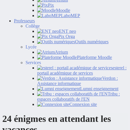
Pix
Moodle
LaboMEP
Professeurs
Collège
ENT neo
Pix Orga
Outils numériques
Lycée
Atrium
Plateforme Moodle
Services
esterel :
portail académique de services
Verdon :
Assistance informatique
Lumni enseignement
Tribu :
espaces collaboratifs de l'EN
Connexion site
24 énigmes en attendant les
vacances