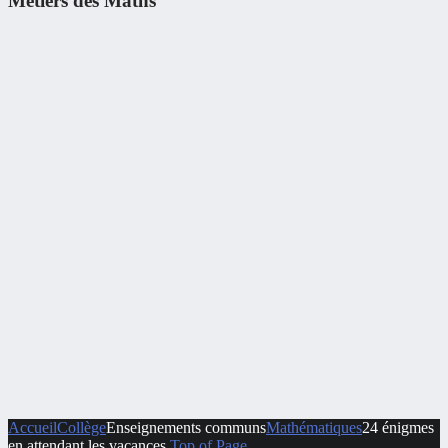
Métiers des Maths
Accueil
Collège
Enseignements communs
Mathématiques
24 énigmes
en attendant les vacances
Top of Page