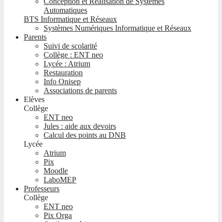
Conception et Réalisation de Systèmes
Automatiques
BTS Informatique et Réseaux
Systèmes Numériques Informatique et Réseaux
Parents
Suivi de scolarité
Collège : ENT neo
Lycée : Atrium
Restauration
Info Onisep
Associations de parents
Elèves
Collège
ENT neo
Jules : aide aux devoirs
Calcul des points au DNB
Lycée
Atrium
Pix
Moodle
LaboMEP
Professeurs
Collège
ENT neo
Pix Orga