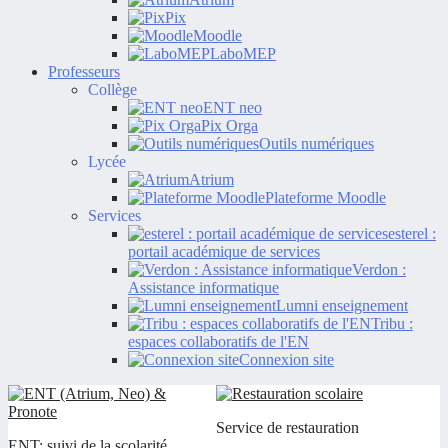
Pix
Moodle
LaboMEP
Professeurs
Collège
ENT neo
Pix Orga
Outils numériques
Lycée
Atrium
Plateforme Moodle
Services
esterel :
portail académique de services
Verdon :
Assistance informatique
Lumni enseignement
Tribu :
espaces collaboratifs de l'EN
Connexion site
Service de restauration
ENT: suivi de la scolarité