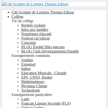
Cité Scolaire de Lorgues Thomas Edison
Collège
Vie du collège
Rentrée scolaire
Infos aux familles
Numérique éducatif
Festival cin’edison
Concours
BLOG Égalité filles garçons
BLOG Club Développement Durable
Enseignements communs
Anglais
Espagnol
Italien
Education Musicale - Chorale
EPS, UNSS, Basket
Mathématiques
Physique Chimie
Technologie
Enseignements particuliers
Latin
Français Langue Seconde (FLS)
Option Cinéma