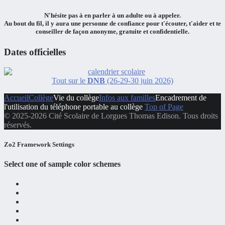
N'hésite pas à en
parler à un adulte ou à appeler.
Au bout du fil, il y aura
une personne de confiance
pour
t'écouter
,
t'aider
et
te
conseiller
de façon
anonyme, gratuite et confidentielle.
Dates officielles
Tout sur le
DNB
(26-29-30 juin 2026)
Accueil
Collège
Vie du collège
Infos aux familles
Encadrement de
l'utilisation du téléphone portable au collège
Top of Page
© 2025-2026 Cité Scolaire de Lorgues Thomas Edison. Tous droits
réservés.
Zo2 Framework Settings
Select one of sample color schemes