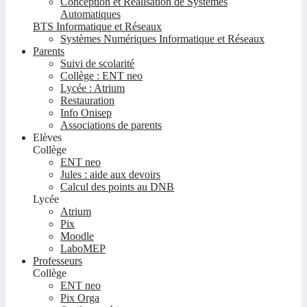
Conception et Réalisation de Systèmes
Automatiques
BTS Informatique et Réseaux
Systèmes Numériques Informatique et Réseaux
Parents
Suivi de scolarité
Collège : ENT neo
Lycée : Atrium
Restauration
Info Onisep
Associations de parents
Elèves
Collège
ENT neo
Jules : aide aux devoirs
Calcul des points au DNB
Lycée
Atrium
Pix
Moodle
LaboMEP
Professeurs
Collège
ENT neo
Pix Orga